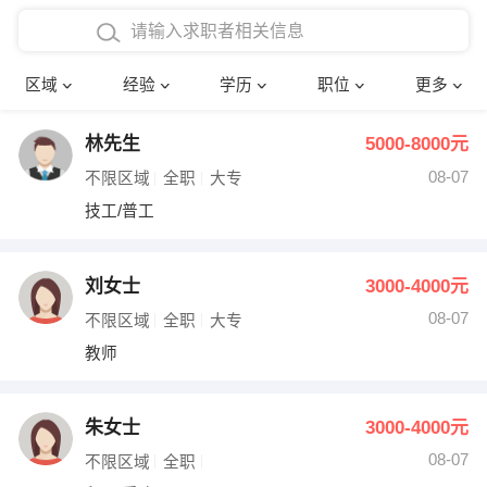
在校学生工作经验
本科
行政后勤
建筑装潢
确定
区域
经验
学历
职位
更多
三年以上工作经验
硕士
销售岗位
教师
林先生
5000-8000元
四年以上工作经验
博士
文员
护士
08-07
不限区域
全职
大专
五年以上工作经验
财务会计
传单派发
技工/普工
十年以上工作经验
超市零售
促销导购
刘女士
3000-4000元
网络IT
保健按摩
08-07
不限区域
全职
大专
教师
快递员
前台接待
收银员
技术员/工程师
朱女士
3000-4000元
08-07
水电/机修
部门经理
不限区域
全职