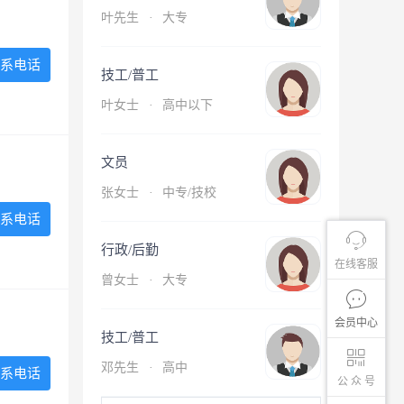
叶先生
·
大专
系电话
技工/普工
叶女士
·
高中以下
文员
张女士
·
中专/技校
系电话
行政/后勤
在线客服
曾女士
·
大专
会员中心
技工/普工
邓先生
·
高中
系电话
公 众 号