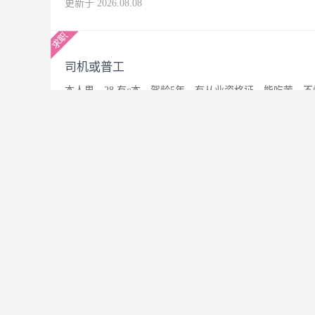
更新于 2026.08.08
司机或普工
本人男，28.有c本，驾龄5年，有从业资格证，能吃苦
更新于 2026.08.08
求职（寒假工）
本人大三在校学生，求兼职一份，家教或者商场。
更新于 2026.08.08
普工 司机